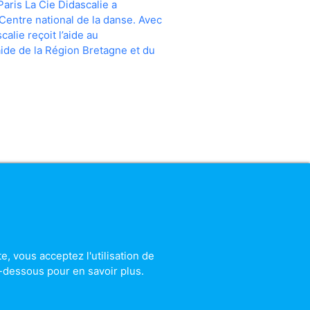
Paris La Cie Didascalie a
Centre national de la danse. Avec
alie reçoit l’aide au
ide de la Région Bretagne et du
e, vous acceptez l'utilisation de
i-dessous pour en savoir plus.